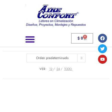
0
$
0
Búsqueda de productos
Orden predeterminado
VER:
12
24
TODO: