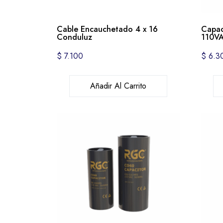
Cable Encauchetado 4 x 16
Capac
Conduluz
110VA
$
7.100
$
6.3
Añadir Al Carrito