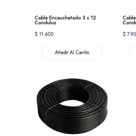
Cable Encauchetado 3 x 12
Cable
Conduluz
Condu
$
11.600
$
7.9
Añadir Al Carrito