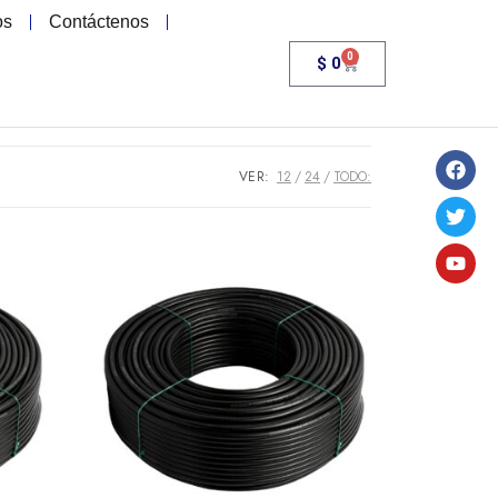
os
Contáctenos
0
$
0
VER:
12
24
TODO: