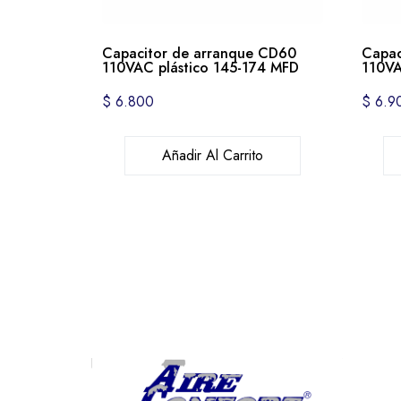
Capacitor de arranque CD60
Capac
110VAC plástico 145-174 MFD
110VA
$
6.800
$
6.9
Añadir Al Carrito