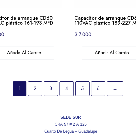
itor de arranque CD60
Capacitor de arranque CD
C plástico 161-193 MFD
110VAC plástico 189-227 
00
$
7.000
Añadir Al Carrito
Añadir Al Carrito
1
2
3
4
5
6
→
SEDE SUR
CRA 57 # 2 A 125
Cuarto De Legua – Guadalupe