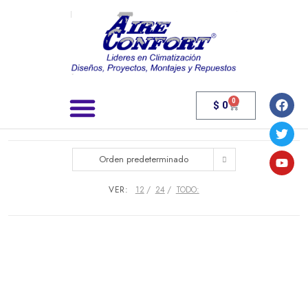
0
$
0
Búsqueda de productos
Orden predeterminado
VER:
12
24
TODO: