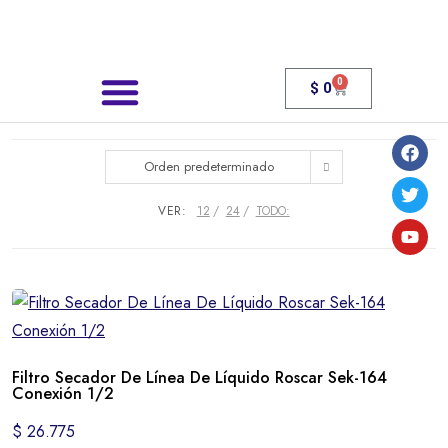
0
$
0
Búsqueda de productos
¿Quienes somos?
Orden predeterminado
VER:
12
24
TODO:
Filtro Secador De Línea De Líquido Roscar Sek-164
Conexión 1/2
$
26.775