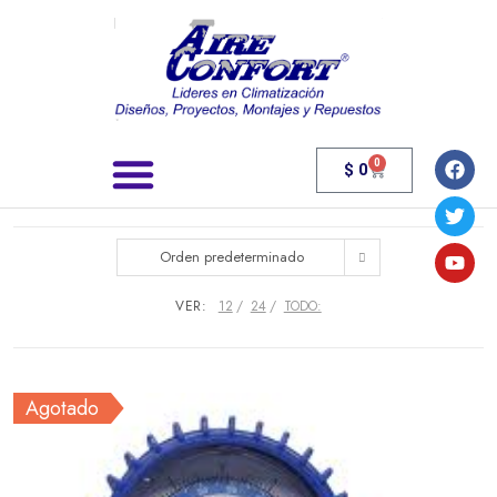
0
$
0
Búsqueda de productos
Orden predeterminado
VER:
12
24
TODO:
Agotado