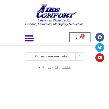
0
$
0
Búsqueda de productos
Orden predeterminado
VER:
12
24
TODO: