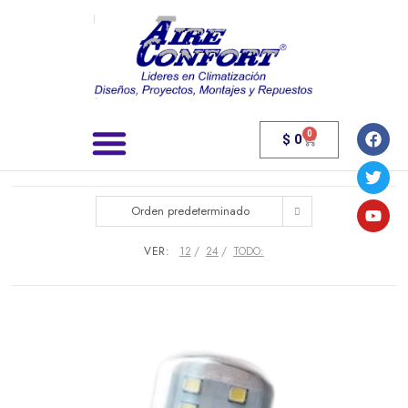
0
$
0
Búsqueda de productos
Orden predeterminado
VER:
12
24
TODO: