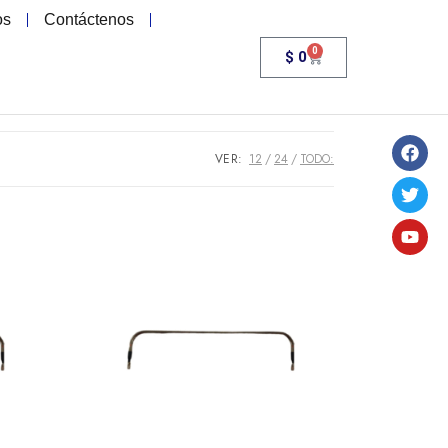
os
Contáctenos
0
$
0
VER:
12
24
TODO: