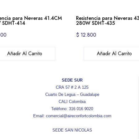
tencia para Neveras 41.4CM
Resistencia para Neveras 
 SDHT-414
280W SDHT-435
500
$
12.800
Añadir Al Carrito
Añadir Al Carrito
SEDE SUR
CRA 57 # 2 A 125
Cuarto De Legua – Guadalupe
CALI Colombia
Teléfono: 316 016 9020
Email: comercial@aireconfortcolombia.com
SEDE SAN NICOLAS