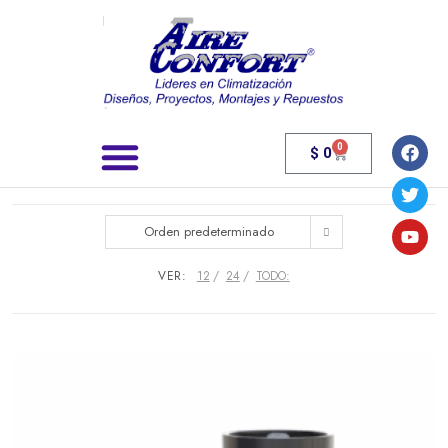
0
$
0
Búsqueda de productos
Orden predeterminado
VER:
12
24
TODO: