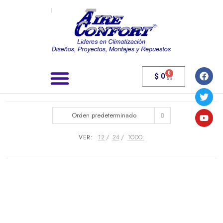
0
$
0
Búsqueda de productos
Orden predeterminado
VER:
12
24
TODO: