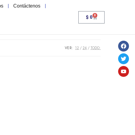
os
Contáctenos
0
$
0
VER:
12
24
TODO: