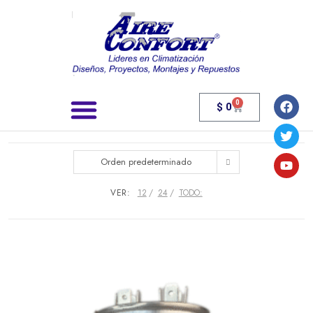
0
$
0
Búsqueda de productos
Orden predeterminado
VER:
12
24
TODO: