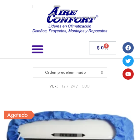
0
$
0
Búsqueda de productos
Orden predeterminado
VER:
12
24
TODO:
Agotado