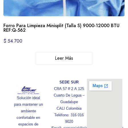
Forro Para Limpieza Minisplit (Talla S) 9000-12000 BTU
REF:Q-562
$
54.700
Leer Más
SEDE SUR
CRA 57 # 2 A 125
Cuarto De Legua –
Solución ideal
Guadalupe
para mantener un
CALI Colombia
ambiente
Teléfono: 316 016
confortable en
9020
espacios de