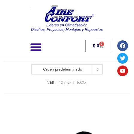
0
$
0
Búsqueda de productos
Orden predeterminado
VER:
12
24
TODO: