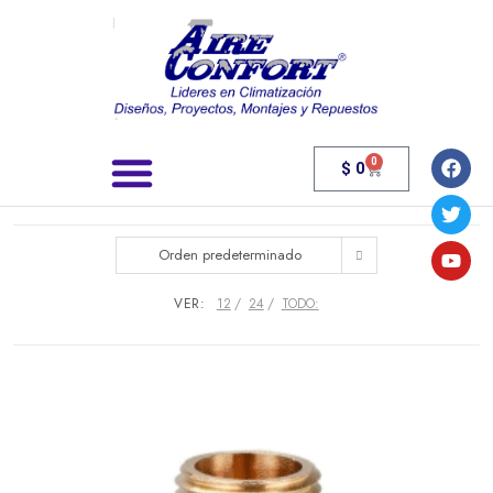
0
$
0
Búsqueda de productos
Orden predeterminado
VER:
12
24
TODO: