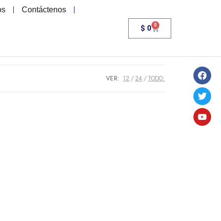
os
Contáctenos
0
$
0
VER:
12
24
TODO: