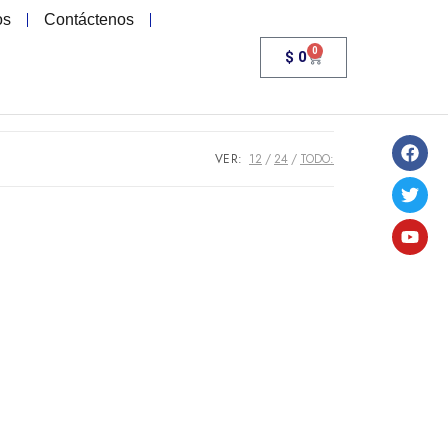
os
Contáctenos
0
$
0
VER:
12
24
TODO: