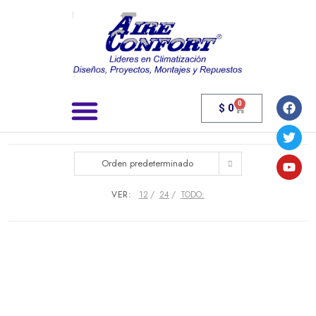
0
$
0
Búsqueda de productos
Orden predeterminado
VER:
12
24
TODO: