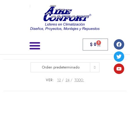
0
$
0
Búsqueda de productos
Orden predeterminado
VER:
12
24
TODO: