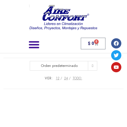
0
$
0
Búsqueda de productos
Orden predeterminado
VER:
12
24
TODO: