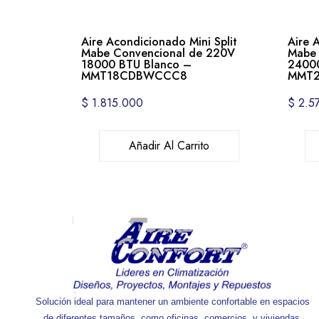
Aire Acondicionado Mini Split
Aire 
Mabe Convencional de 220V
Mabe 
18000 BTU Blanco –
24000
MMT18CDBWCCC8
MMT
$
1.815.000
$
2.5
Añadir Al Carrito
Solución ideal para mantener un ambiente confortable en espacios
de diferentes tamaños, como oficinas, comercios, y viviendas.