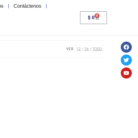
os
Contáctenos
0
$
0
VER:
12
24
TODO: