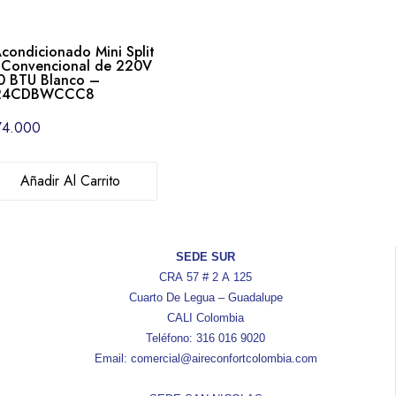
Acondicionado Mini Split
Convencional de 220V
 BTU Blanco –
24CDBWCCC8
74.000
Añadir Al Carrito
SEDE SUR
CRA 57 # 2 A 125
Cuarto De Legua – Guadalupe
CALI Colombia
Teléfono: 316 016 9020
Email: comercial@aireconfortcolombia.com