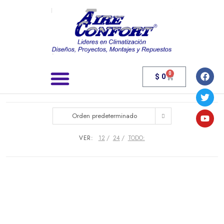
0
$
0
Búsqueda de productos
Orden predeterminado
VER:
12
24
TODO: