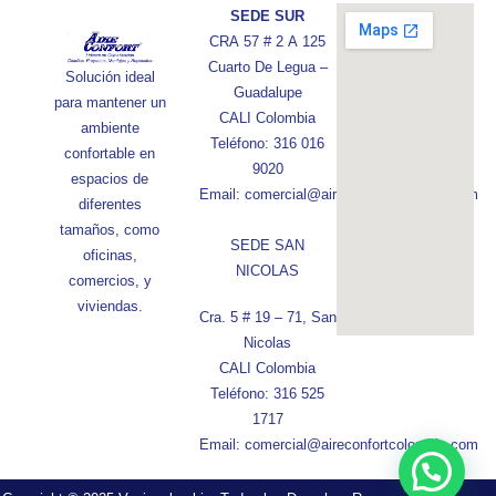
SEDE SUR
CRA 57 # 2 A 125
Cuarto De Legua –
Solución ideal
Guadalupe
para mantener un
CALI Colombia
ambiente
Teléfono: 316 016
confortable en
9020
espacios de
Email: comercial@aireconfortcolombia.com
diferentes
tamaños, como
SEDE SAN
oficinas,
NICOLAS
comercios, y
viviendas.
Cra. 5 # 19 – 71, San
Nicolas
CALI Colombia
Teléfono: 316 525
1717
Email: comercial@aireconfortcolombia.com