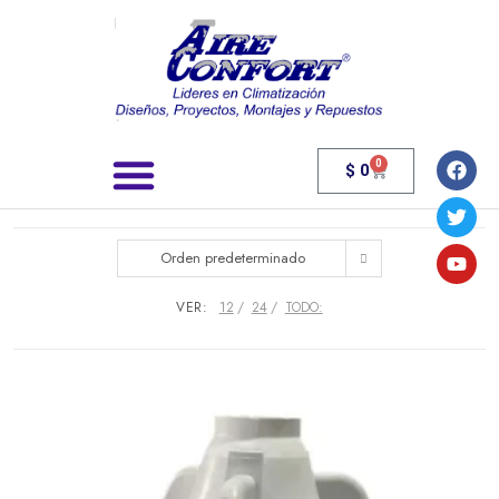
0
$
0
Búsqueda de productos
Orden predeterminado
VER:
12
24
TODO: