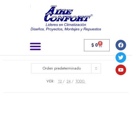
0
$
0
Búsqueda de productos
Orden predeterminado
VER:
12
24
TODO: