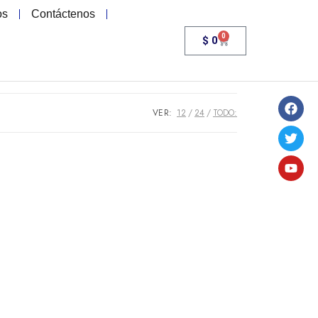
os
Contáctenos
0
$
0
VER:
12
24
TODO: