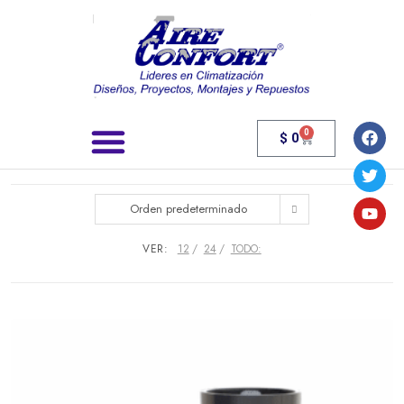
0
$
0
Búsqueda de productos
Orden predeterminado
VER:
12
24
TODO: