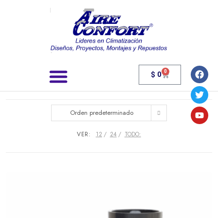
0
$
0
Búsqueda de productos
Orden predeterminado
VER:
12
24
TODO: