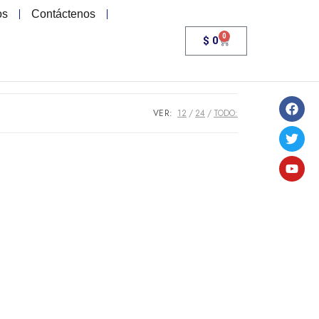
os
Contáctenos
0
$
0
VER:
12
24
TODO: