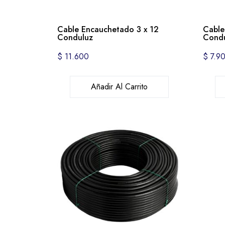
Cable Encauchetado 3 x 12
Cable
Conduluz
Condu
$
11.600
$
7.9
Añadir Al Carrito