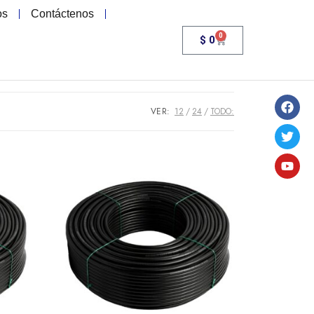
os
Contáctenos
0
$
0
VER:
12
24
TODO: