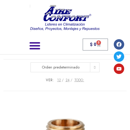
0
$
0
Búsqueda de productos
Orden predeterminado
VER:
12
24
TODO: