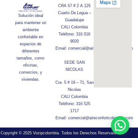
CRA 57 # 2 A 125
Cuarto De Legua –
Solución ideal
Guadalupe
para mantener un
CALI Colombia
ambiente
Teléfono: 316 016
confortable en
9020
espacios de
Email: comercial@aireconfortcolombia.com
diferentes
tamaños, como
SEDE SAN
oficinas,
NICOLAS
comercios, y
viviendas.
Cra. 5 # 19 – 71, San
Nicolas
CALI Colombia
Teléfono: 316 525
1717
Email: comercial@aireconfortcolombia.com
Copyright © 2025 Vozipcolombia. Todos los Derechos Reservados.