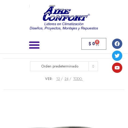
0
$
0
Búsqueda de productos
Orden predeterminado
VER:
12
24
TODO: