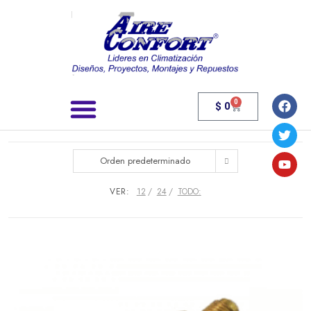
0
$
0
Búsqueda de productos
Orden predeterminado
VER:
12
24
TODO: