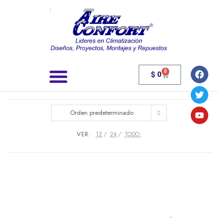
0
$
0
Búsqueda de productos
Orden predeterminado
VER:
12
24
TODO: