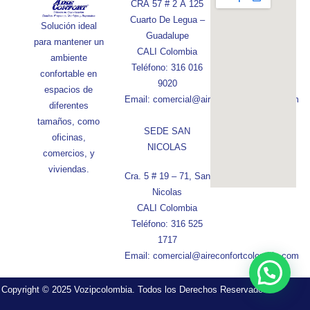
CRA 57 # 2 A 125
Cuarto De Legua –
Solución ideal
Guadalupe
para mantener un
CALI Colombia
ambiente
Teléfono: 316 016
confortable en
9020
espacios de
Email: comercial@aireconfortcolombia.com
diferentes
tamaños, como
SEDE SAN
oficinas,
NICOLAS
comercios, y
viviendas.
Cra. 5 # 19 – 71, San
Nicolas
CALI Colombia
Teléfono: 316 525
1717
Email: comercial@aireconfortcolombia.com
Copyright © 2025 Vozipcolombia. Todos los Derechos Reservados.