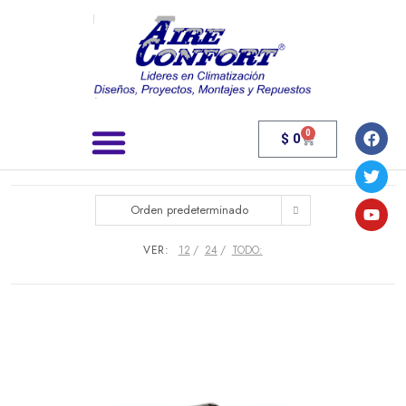
0
$
0
Búsqueda de productos
Orden predeterminado
VER:
12
24
TODO: