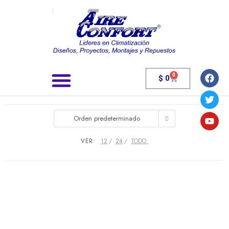
0
$
0
Búsqueda de productos
Orden predeterminado
VER:
12
24
TODO: