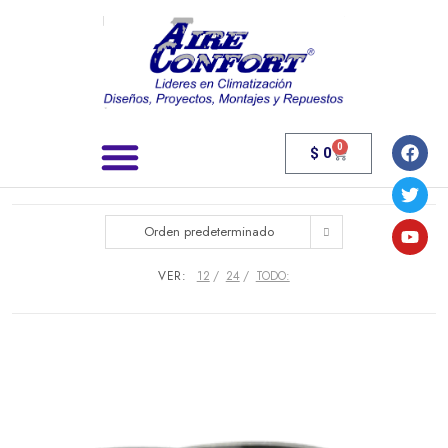
0
$
0
Búsqueda de productos
Orden predeterminado
VER:
12
24
TODO: