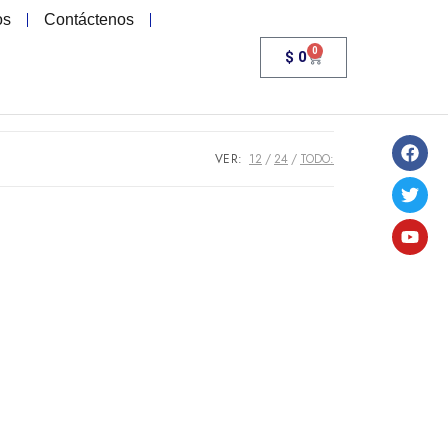
os
Contáctenos
0
$
0
VER:
12
24
TODO: