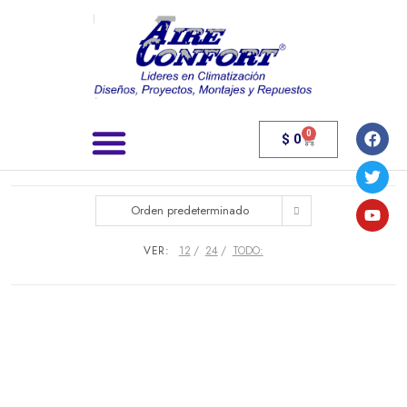
0
$
0
Búsqueda de productos
Orden predeterminado
VER:
12
24
TODO: