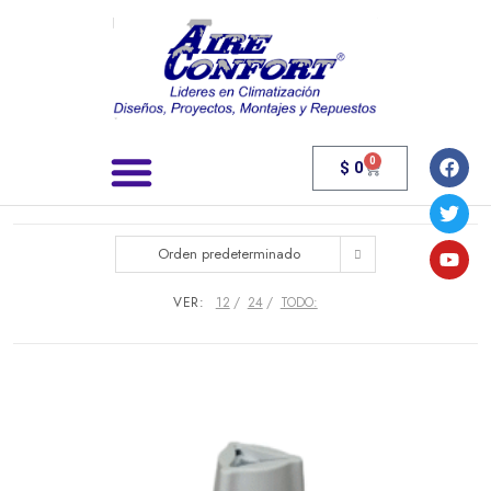
0
$
0
Búsqueda de productos
Orden predeterminado
VER:
12
24
TODO: