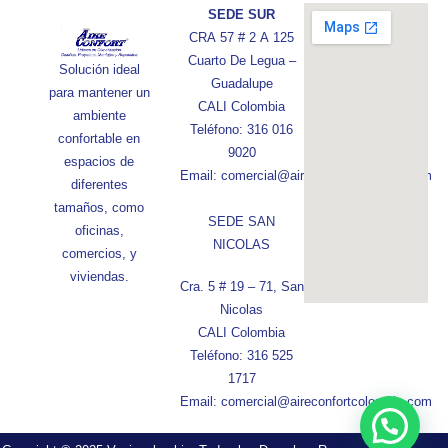
SEDE SUR
CRA 57 # 2 A 125
Cuarto De Legua –
Solución ideal
Guadalupe
para mantener un
CALI Colombia
ambiente
Teléfono: 316 016
confortable en
9020
espacios de
Email: comercial@aireconfortcolombia.com
diferentes
tamaños, como
SEDE SAN
oficinas,
NICOLAS
comercios, y
viviendas.
Cra. 5 # 19 – 71, San
Nicolas
CALI Colombia
Teléfono: 316 525
1717
Email: comercial@aireconfortcolombia.com