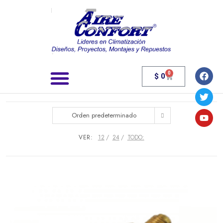
0
$
0
Búsqueda de productos
Orden predeterminado
VER:
12
24
TODO: