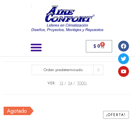
0
$
0
Búsqueda de productos
Orden predeterminado
VER:
12
24
TODO:
Agotado
¡OFERTA!
¡OFERTA!