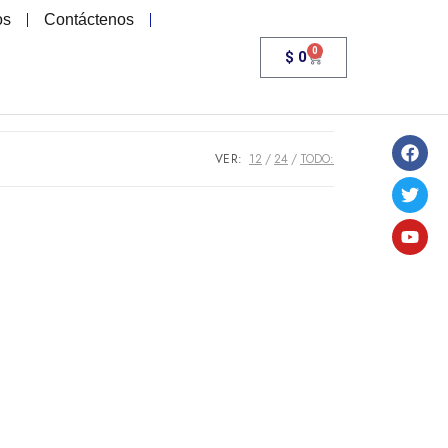
os
Contáctenos
0
$
0
VER:
12
24
TODO: