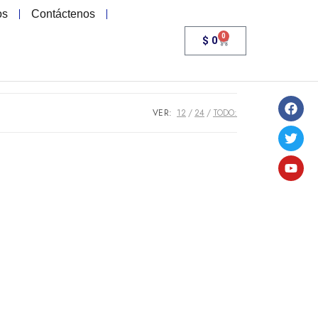
os
Contáctenos
0
$
0
VER:
12
24
TODO: