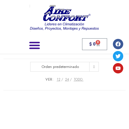
0
$
0
Búsqueda de productos
Orden predeterminado
VER:
12
24
TODO: