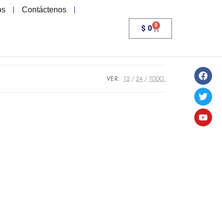
os
Contáctenos
0
$
0
VER:
12
24
TODO: