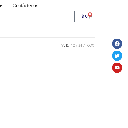
os
Contáctenos
0
$
0
VER:
12
24
TODO: