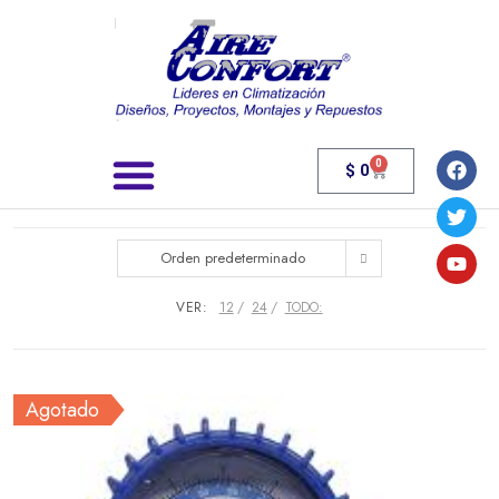
0
$
0
Búsqueda de productos
Orden predeterminado
VER:
12
24
TODO:
Agotado