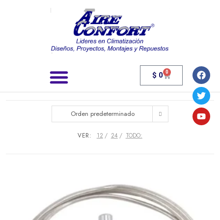
0
$
0
Búsqueda de productos
Orden predeterminado
VER:
12
24
TODO: